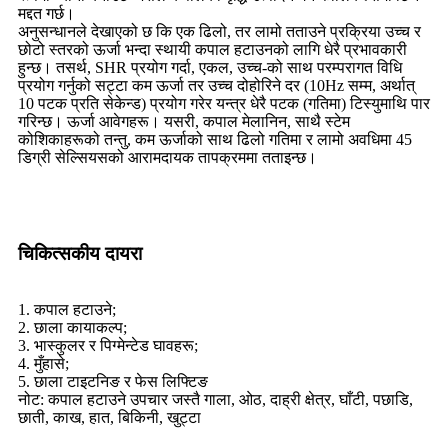
मद्दत गर्छ।
अनुसन्धानले देखाएको छ कि एक ढिलो, तर लामो तताउने प्रक्रिया उच्च र
छोटो स्तरको ऊर्जा भन्दा स्थायी कपाल हटाउनको लागि धेरै प्रभावकारी
हुन्छ। तसर्थ, SHR प्रयोग गर्दा, एकल, उच्च-को साथ परम्परागत विधि
प्रयोग गर्नुको सट्टा कम ऊर्जा तर उच्च दोहोरिने दर (10Hz सम्म, अर्थात्
10 पटक प्रति सेकेन्ड) प्रयोग गरेर यन्त्र धेरै पटक (गतिमा) टिस्युमाथि पार
गरिन्छ। ऊर्जा आवेगहरू। यसरी, कपाल मेलानिन, साथै स्टेम
कोशिकाहरूको तन्तु, कम ऊर्जाको साथ ढिलो गतिमा र लामो अवधिमा 45
डिग्री सेल्सियसको आरामदायक तापक्रममा तताइन्छ।
चिकित्सकीय दायरा
1. कपाल हटाउने;
2. छाला कायाकल्प;
3. भास्कुलर र पिग्मेन्टेड घावहरू;
4. मुँहासे;
5. छाला टाइटनिङ र फेस लिफ्टिङ
नोट: कपाल हटाउने उपचार जस्तै गाला, ओठ, दाह्री क्षेत्र, घाँटी, पछाडि,
छाती, काख, हात, बिकिनी, खुट्टा