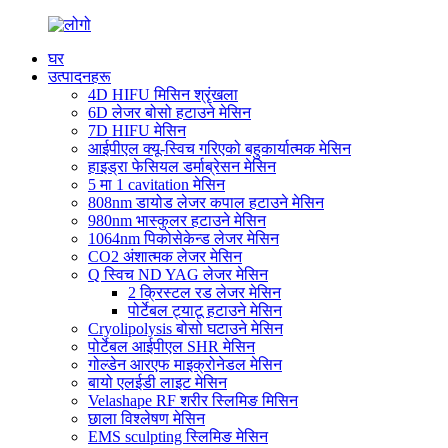
घर
उत्पादनहरू
4D HIFU मिसिन श्रृंखला
6D लेजर बोसो हटाउने मेसिन
7D HIFU मेसिन
आईपीएल क्यू-स्विच गरिएको बहुकार्यात्मक मेसिन
हाइड्रा फेसियल डर्माब्रेसन मेसिन
5 मा 1 cavitation मेसिन
808nm डायोड लेजर कपाल हटाउने मेसिन
980nm भास्कुलर हटाउने मेसिन
1064nm पिकोसेकेन्ड लेजर मेसिन
CO2 अंशात्मक लेजर मेसिन
Q स्विच ND YAG लेजर मेसिन
2 क्रिस्टल रड लेजर मेसिन
पोर्टेबल ट्याटू हटाउने मेसिन
Cryolipolysis बोसो घटाउने मेसिन
पोर्टेबल आईपीएल SHR मेसिन
गोल्डेन आरएफ माइक्रोनेडल मेसिन
बायो एलईडी लाइट मेसिन
Velashape RF शरीर स्लिमिङ मिसिन
छाला विश्लेषण मेसिन
EMS sculpting स्लिमिङ मेसिन