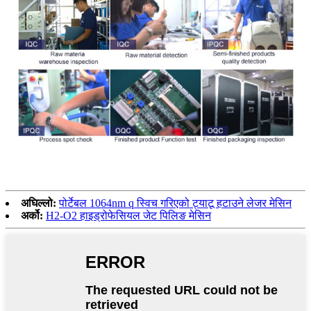
अघिल्लो:
पोर्टेबल 1064nm q स्विच गरिएको ट्याटू हटाउने लेजर मेसिन
अर्को:
H2-O2 हाइड्रोफेसियल जेट पिलिङ मेसिन