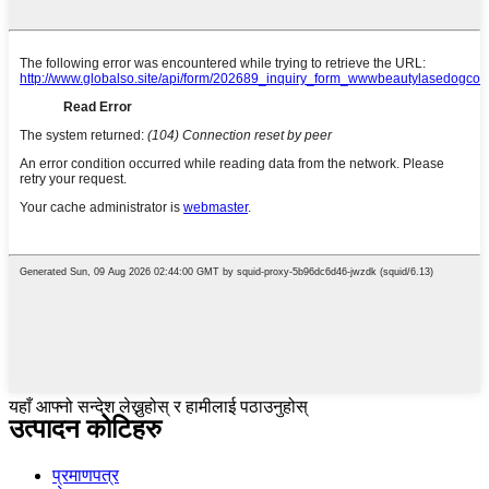
यहाँ आफ्नो सन्देश लेख्नुहोस् र हामीलाई पठाउनुहोस्
उत्पादन कोटिहरु
प्रमाणपत्र