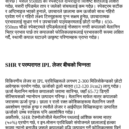
सोस्छ। यसले 950nm को स्पेक्ट्रल दायराद्वारा विशिष्ट क्षेत्रलाई लक्षित
गर्दछ, यसरी एपिडर्मल ताप र जलेको संचयलाई कम गर्दछ। स्पेक्ट्रम सटीक
र अप्टिमाइज भएको हुनाले, उपचारले छालामा कम ऊर्जाको साथ गहिरो
प्रवेश गर्न र गहिरो लक्ष्य टिस्युहरूमा पुग्न सक्षम हुनेछ, उपचारात्मक
प्रभावलाई सुधार गर्न र उपचारको पाठ्यक्रमलाई छोटो पार्नेछ। 650-
950nm चौडा स्पेक्ट्रमले एपिडर्मललाई नोक्सान नगरी कपालको मेलानिन
भित्र प्रभाव पार्छ तर कपालको फोलिकलहरूलाई प्रभावकारी रूपमा लक्षित
गर्दै, स्थायी कपाल घटाउने उत्कृष्ट परिणामहरू प्राप्त गर्दछ।
SHR र परम्परागत IPL लेजर बीचको भिन्नता
विकिरणीय लेजर वा IPL प्रविधिहरूले लगभग 2-300 मिलिसेकेन्डको छोटो
आवेगहरू प्रयोग गर्दछ, ऊर्जाको ठूलो मात्रा (12-120 J/cm2) लागू गर्दछ।
ऊर्जा मेलानिन मार्फत कपालको जरामा सारिन्छ, जहाँ 65-72 डिग्री
सेल्सियसको न्यानोपन उत्पादन गरिन्छ। मेलानिन मार्फत मात्र कपालको
जरासम्म ऊर्जा पुग्छ। छाला र रातो रक्त कोशिकाहरूमा मेलानिन जस्तै
अवशोषण गुणांक हुन्छ र त्यसैले लेजर र आईपीएल विधिहरूद्वारा उत्पादित
ऊर्जाको उच्च स्तरहरू पनि अवशोषित गर्दछ।
अर्कोतर्फ, SHR टेक्नोलोजीले मेलानिन पथलाई आंशिक रूपमा मात्र
(५०%) प्रयोग गर्छ, र इन-मोसन प्रविधिको संयोजनले छालालाई हल्का
रूपमा न्यानो बनाउँछ जसले कपालको वृद्धि उत्पादन गर्ने फोलिकल्समा छिर्न