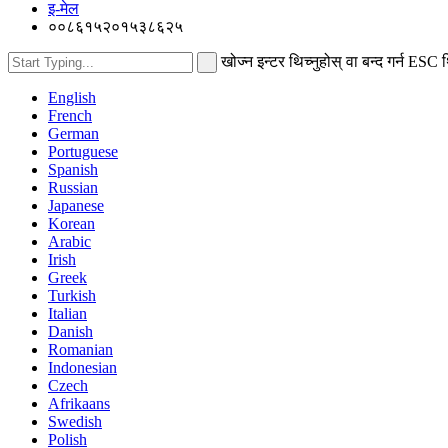
इ-मेल
००८६१५२०१५३८६२५
खोज्न इन्टर थिच्नुहोस् वा बन्द गर्न ESC थ
English
French
German
Portuguese
Spanish
Russian
Japanese
Korean
Arabic
Irish
Greek
Turkish
Italian
Danish
Romanian
Indonesian
Czech
Afrikaans
Swedish
Polish