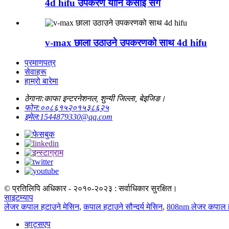
4d hifu उपकरण योनि कसाइ संग
v-max छाला उठाउने उपकरणको साथ 4d hifu
प्रमाणपत्र
सेवाहरू
हाम्रो बारेमा
ठेगाना:
काफा इन्टरनेशनल, शुन्यी जिल्ला, बेइजिङ।
फोन:
००८६१५२०१५३८६२५
इमेल:
1544879330@qq.com
© प्रतिलिपि अधिकार - २०१०-२०२३ : सर्वाधिकार सुरक्षित।
साइटम्याप
लेजर कपाल हटाउने मेसिन
,
कपाल हटाउने सौन्दर्य मेसिन
,
808nm लेजर कपाल ह
व्हाट्सएप