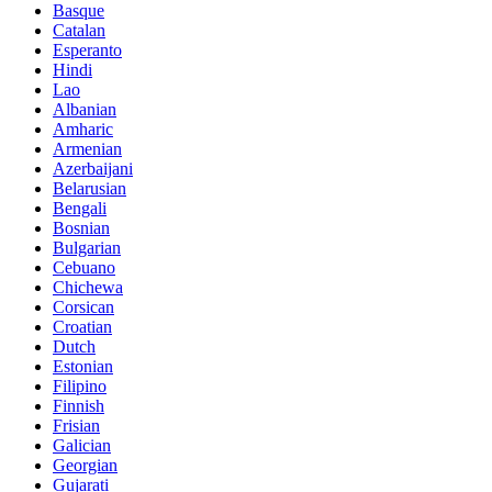
Basque
Catalan
Esperanto
Hindi
Lao
Albanian
Amharic
Armenian
Azerbaijani
Belarusian
Bengali
Bosnian
Bulgarian
Cebuano
Chichewa
Corsican
Croatian
Dutch
Estonian
Filipino
Finnish
Frisian
Galician
Georgian
Gujarati