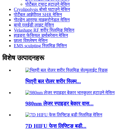
पोर्टेबल ट्याटू हटाउने मेसिन
Cryolipolysis बोसो घटाउने मेसिन
पोर्टेबल आईपीएल SHR मेसिन
गोल्डेन आरएफ माइक्रोनेडल मेसिन
बायो एलईडी लाइट मेसिन
Velashape RF शरीर स्लिमिङ मिसिन
हाइड्रा फेसियल डर्माब्रेसन मेसिन
छाला विश्लेषण मेसिन
EMS sculpting स्लिमिङ मिसिन
विशेष उत्पादनहरू
भित्री बल रोलर शरीर स्लिम...
980nm लेजर स्पाइडर बेकार वास...
7D HIFU फेस लिफ्टिङ बडी...