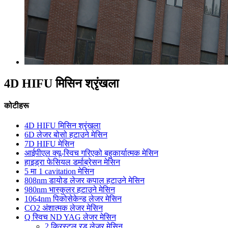
4D HIFU मिसिन श्रृंखला
कोटीहरू
4D HIFU मिसिन श्रृंखला
6D लेजर बोसो हटाउने मेसिन
7D HIFU मेसिन
आईपीएल क्यू-स्विच गरिएको बहुकार्यात्मक मेसिन
हाइड्रा फेसियल डर्माब्रेसन मेसिन
5 मा 1 cavitation मेसिन
808nm डायोड लेजर कपाल हटाउने मेसिन
980nm भास्कुलर हटाउने मेसिन
1064nm पिकोसेकेन्ड लेजर मेसिन
CO2 अंशात्मक लेजर मेसिन
Q स्विच ND YAG लेजर मेसिन
2 क्रिस्टल रड लेजर मेसिन