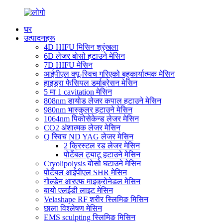
घर
उत्पादनहरू
4D HIFU मिसिन श्रृंखला
6D लेजर बोसो हटाउने मेसिन
7D HIFU मेसिन
आईपीएल क्यू-स्विच गरिएको बहुकार्यात्मक मेसिन
हाइड्रा फेसियल डर्माब्रेसन मेसिन
5 मा 1 cavitation मेसिन
808nm डायोड लेजर कपाल हटाउने मेसिन
980nm भास्कुलर हटाउने मेसिन
1064nm पिकोसेकेन्ड लेजर मेसिन
CO2 अंशात्मक लेजर मेसिन
Q स्विच ND YAG लेजर मेसिन
2 क्रिस्टल रड लेजर मेसिन
पोर्टेबल ट्याटू हटाउने मेसिन
Cryolipolysis बोसो घटाउने मेसिन
पोर्टेबल आईपीएल SHR मेसिन
गोल्डेन आरएफ माइक्रोनेडल मेसिन
बायो एलईडी लाइट मेसिन
Velashape RF शरीर स्लिमिङ मिसिन
छाला विश्लेषण मेसिन
EMS sculpting स्लिमिङ मिसिन