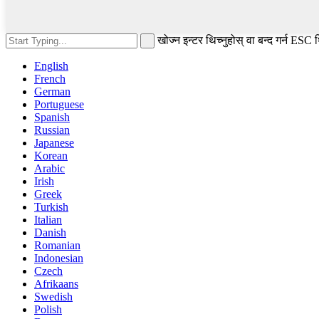
खोज्न इन्टर थिच्नुहोस् वा बन्द गर्न ESC थ
English
French
German
Portuguese
Spanish
Russian
Japanese
Korean
Arabic
Irish
Greek
Turkish
Italian
Danish
Romanian
Indonesian
Czech
Afrikaans
Swedish
Polish