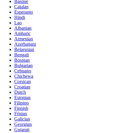
Basque
Catalan
Esperanto
Hindi
Lao
Albanian
Amharic
Armenian
Azerbaijani
Belarusian
Bengali
Bosnian
Bulgarian
Cebuano
Chichewa
Corsican
Croatian
Dutch
Estonian
Filipino
Finnish
Frisian
Galician
Georgian
Gujarati