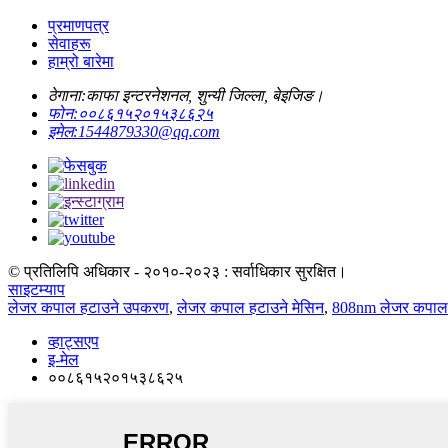
प्रमाणपत्र
सेवाहरू
हाम्रो बारेमा
ठेगाना:
काफा इन्टरनेशनल, शुन्यी जिल्ला, बेइजिङ।
फोन:
००८६१५२०१५३८६२५
इमेल:
1544879330@qq.com
© प्रतिलिपि अधिकार - २०१०-२०२३ : सर्वाधिकार सुरक्षित।
साइटम्याप
लेजर कपाल हटाउने उपकरण
,
लेजर कपाल हटाउने मेसिन
,
808nm लेजर कपाल 
व्हाट्सएप
इ-मेल
००८६१५२०१५३८६२५