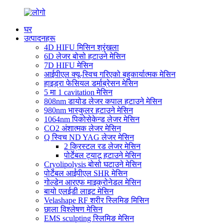
घर
उत्पादनहरू
4D HIFU मिसिन श्रृंखला
6D लेजर बोसो हटाउने मेसिन
7D HIFU मेसिन
आईपीएल क्यू-स्विच गरिएको बहुकार्यात्मक मेसिन
हाइड्रा फेसियल डर्माब्रेसन मेसिन
5 मा 1 cavitation मेसिन
808nm डायोड लेजर कपाल हटाउने मेसिन
980nm भास्कुलर हटाउने मेसिन
1064nm पिकोसेकेन्ड लेजर मेसिन
CO2 अंशात्मक लेजर मेसिन
Q स्विच ND YAG लेजर मेसिन
2 क्रिस्टल रड लेजर मेसिन
पोर्टेबल ट्याटू हटाउने मेसिन
Cryolipolysis बोसो घटाउने मेसिन
पोर्टेबल आईपीएल SHR मेसिन
गोल्डेन आरएफ माइक्रोनेडल मेसिन
बायो एलईडी लाइट मेसिन
Velashape RF शरीर स्लिमिङ मिसिन
छाला विश्लेषण मेसिन
EMS sculpting स्लिमिङ मेसिन