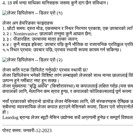
4. 18 वर्ष भन्दा माथिका मानिसहरू जसमा कुनै दाग छैन संविधान।
लेजर अन हेयरिङका फाइदाहरू
1. छोटो समय: द्रुत मोड, एकसमान र स्थिर निरन्तर प्रकाश, एक उपचारको लागि
२.२। Noninvasive: छालाको तन्तुमा कुनै आघात छैन;
३.३। पीडारहित: उपचारमा मात्र हल्का जलन;
४.४। कुनै साइड इफेक्ट: उपचार पछि कुनै भौतिक वा रासायनिक प्रतिकूल प्रति
५.५ स्थिर प्रभाव: उपचार पछि, प्रभाव स्थायी रूपमा कायम गर्न सकिन्छ।
लेजर कति पटक डिपिलेट गर्नुपर्छ? प्रभाव स्थायी छ?
लेजर डिपिलेसन भनेको विशिष्ट तरंग लम्बाइको लेजरको साथ मानव छालालाई विकिर
उत्पन्न हुने गर्मीबाट नष्ट हुन सक्छ।
लेजर मुख्यतया "बृद्धि अवधि" (किशोरावस्था) मा कपाललाई लक्षित गर्दछ (यस समयमा,
कपालको लागि, मेलानिन कम स्राव हुन्छ, र कपालको फोलिकल्सलाई पूर्ण रूपमा 
नयाँ प्रकारको सोप्रानो डायोड लेजर मेसिनका लागि, धेरै संस्करणहरू ऐच्छिक
सबैभन्दा व्यावसायिक लेजर कपाल हटाउने मेसिनको रूपमा, डिलर प्रो सोप्रानोले 
हो।
Lasedog ब्रान्ड लेजर ब्यूटी मेसिन उद्योगमा सधैं अग्रगामी हुनेछ र सम्पूर्ण विश्
पोस्ट समय: जनवरी-12-2023